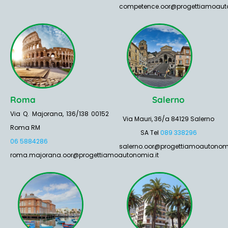
competence.oor@progettiamoauto
Roma
Salerno
Via Q. Majorana, 136/138 00152
Via Mauri, 36/a 84129 Salerno
Roma RM
SA Tel
089 338296
06 5884286
salerno.oor@progettiamoautonomi
roma.majorana.oor@progettiamoautonomia.it