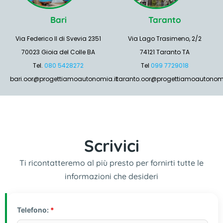
Bari
Taranto
Via Federico II di Svevia 2351
Via Lago Trasimeno, 2/2
70023 Gioia del Colle BA
74121 Taranto TA
Tel.
080 5428272
Tel
099 7729018
bari.oor@progettiamoautonomia.it
taranto.oor@progettiamoautonomi
Scrivici
Ti ricontatteremo al più presto per fornirti tutte le
informazioni che desideri
Telefono:
*