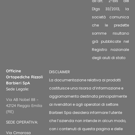
all’art. 2-bis del
Dlgs 33/2013, la
società comunica
che le predette
somme risultano
già pubblicate nel
Registro nazionale
degli aiuti di stato
Officine
DISCLAIMER
Ortopediche Rizzoli
La documentazione relativa ai prodotti
Barbieri SpA
costituisce una risorsa d’informazione e
Sede Legale:
aggiornamento destinata principalmente
Via AB Nobel 88 –
ai rivenditori e agli operatori di settore.
42124 Reggio Emilia
(RE)
Barbieri Spa desidera informare l’utente
che l’azienda non intende in alcun modo,
SEDE OPERATIVA:
con i contenuti di questa pagina e delle
Via Cimarosa